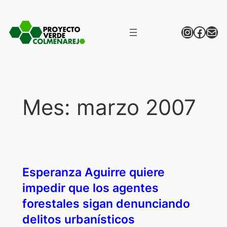
Saltar
al
Instagr
Face
Correo
contenido
Mes:
marzo 2007
Esperanza Aguirre quiere
impedir que los agentes
forestales sigan denunciando
delitos urbanísticos