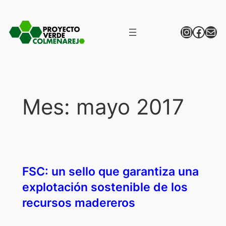
Saltar
al
Instagr
Face
Correo
contenido
Mes:
mayo 2017
FSC: un sello que garantiza una
explotación sostenible de los
recursos madereros