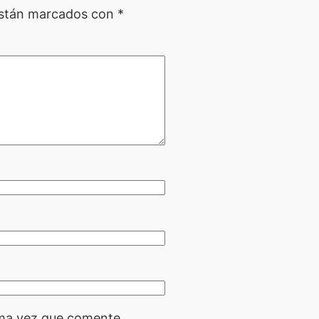
están marcados con
*
ima vez que comente.