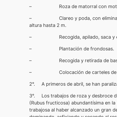
–
Roza de matorral con mo
–
Clareo y poda, con elimina
altura hasta 2 m.
–
Recogida, apilado, saca y 
–
Plantación de frondosas.
–
Recogida y retirada de bas
–
Colocación de carteles de
2°. A primeros de abril, se han paraliza
3°. Los trabajos de roza y desbroce de
(Rubus fructicosa) abundantísima en la z
trabajosa al haber alcanzado un gran de
dominando, asfixiando y secando al res