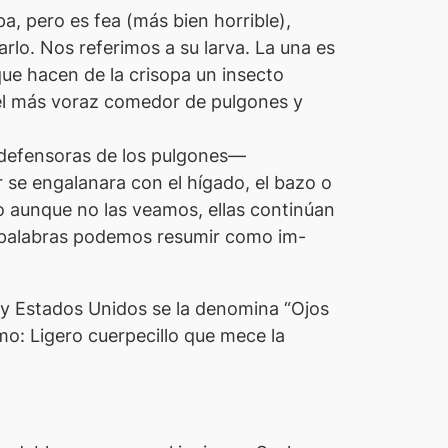
, pero es fea (más bien horrible),
rlo. Nos referimos a su larva. La una es
 que hacen de la crisopa un insecto
s el más voraz comedor de pulgones y
 —defensoras de los pulgones—
r se engalanara con el hígado, el bazo o
ro aunque no las veamos, ellas continúan
s palabras podemos resumir como
im-
a y Estados Unidos se la denomina “Ojos
omo:
Ligero cuerpecillo que mece la