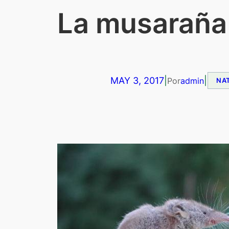
La musaraña
MAY 3, 2017
|
|
Por
admin
NA