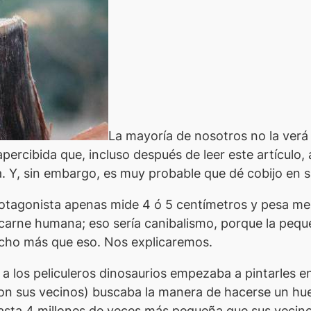
La mayoría de nosotros no la ver
apercibida que, incluso después de leer este artículo,
a. Y, sin embargo, es muy probable que dé cobijo en s
rotagonista apenas mide 4 ó 5 centímetros y pesa m
a carne humana; eso sería canibalismo, porque la pe
ucho más que eso. Nos explicaremos.
 los peliculeros dinosaurios empezaba a pintarles en
on sus vecinos) buscaba la manera de hacerse un hu
asta 4 millones de veces más pequeña que sus vecin