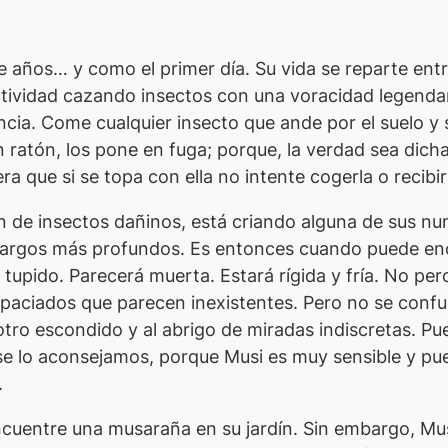
e años… y como el primer día. Su vida se reparte entr
tividad cazando insectos con una voracidad legendar
cia. Come cualquier insecto que ande por el suelo y 
ratón, los pone en fuga; porque, la verdad sea dicha
ra que si se topa con ella no intente cogerla o recibi
n de insectos dañinos, está criando alguna de sus n
targos más profundos. Es entonces cuando puede enco
tupido. Parecerá muerta. Estará rígida y fría. No perci
spaciados que parecen inexistentes. Pero no se confun
otro escondido y al abrigo de miradas indiscretas. Pu
se lo aconsejamos, porque
Musi
es muy sensible y pue
.
ncuentre una musaraña en su jardín. Sin embargo,
Mu