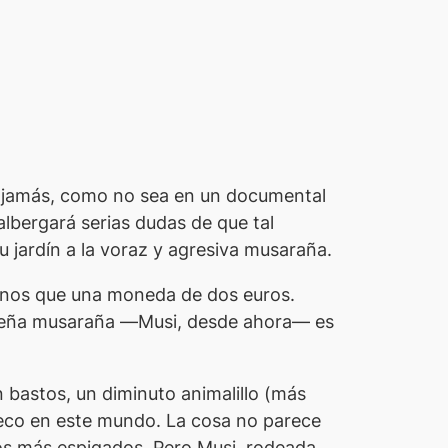
á jamás, como no sea en un documental
 albergará serias dudas de que tal
u jardín a la voraz y agresiva musaraña.
enos que una moneda de dos euros.
queña musaraña —
Musi
, desde ahora— es
 bastos, un diminuto animalillo (más
eco en este mundo. La cosa no parece
os más espigados. Pero
Musi
, rodeada