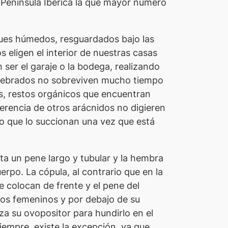
 Península Ibérica la que mayor número
sques húmedos, resguardados bajo las
s eligen el interior de nuestras casas
ser el garaje o la bodega, realizando
ertebrados no sobreviven mucho tiempo
s, restos orgánicos que encuentran
erencia de otros arácnidos no digieren
no que lo succionan una vez que está
ta un pene largo y tubular y la hembra
rpo. La cópula, al contrario que en la
e colocan de frente y el pene del
eros femeninos y por debajo de su
iza su ovopositor para hundirlo en el
empre, existe la excepción, ya que