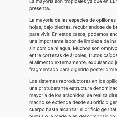
La mayoría son tropicales ya que en Eur
presenta.
La mayoría de las especies de opilione
hojas, bajo piedras, recubriéndose de ba
para vivir. En estos casos, podemos enc
una importante labor de limpieza de in
sin comida ni agua. Muchos son omnívo
entre cortezas de árboles, frutos caído
el alimento externamente, expulsando ju
fragmentado para digerirlo posteriormen
Los sistemas reproductores en los opili
una protuberante estructura denominada 
mayoría de los arácnidos, se realiza dir
macho se extiende desde su orificio gen
cuerpo hasta alcanzar el orificio genita
humus o la madera en descomposicion y 