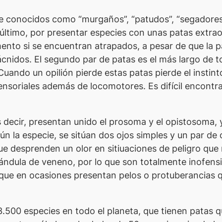
e conocidos como “murgaños”, “patudos”, “segadores” 
ltimo, por presentar especies con unas patas extraor
to si se encuentran atrapados, a pesar de que la pa
ácnidos. El segundo par de patas es el más largo de to
Cuando un opilión pierde estas patas pierde el instin
soriales además de locomotores. Es difícil encontrar
decir, presentan unido el prosoma y el opistosoma, y
a especie, se sitúan dos ojos simples y un par de ori
ue desprenden un olor en sitiuaciones de peligro que
ándula de veneno, por lo que son totalmente inofensi
que en ocasiones presentan pelos o protuberancias q
3.500 especies en todo el planeta, que tienen patas 