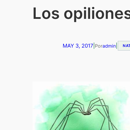
Los opilione
MAY 3, 2017
|
|
Por
admin
NA