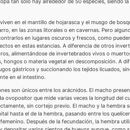
opa tan sólo hay alrededor de 50 especies, siendo la
s viven en el mantillo de hojarasca y el musgo de bo
rro, en las zonas litorales o en cavernas. Pero alguno
ontrarlos en lugares oscuros y frescos, como pueden 
sectos en estas estancias. A diferencia de otros inv
ros, alimentándose de invertebrados vivos o muerto
s, hongos o materia vegetal en descomposición. A dif
gos gástricos y succionando los tejidos licuados, si
te en el intestino.
ones son únicos entre los arácnidos. El macho presen
ovopositor que mide varias veces la longitud del cue
ectamente, sin cortejo previo. El macho y la hembra s
ital hasta el de la hembra, pasando entre los quelíc
l femenino. Después de la fecundación, la hembra util
depositar varios cientos de huevos aunque, como si